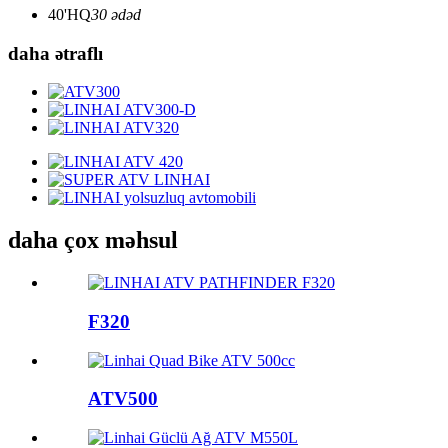
40'HQ
30 ədəd
daha ətraflı
daha çox məhsul
F320
ATV500