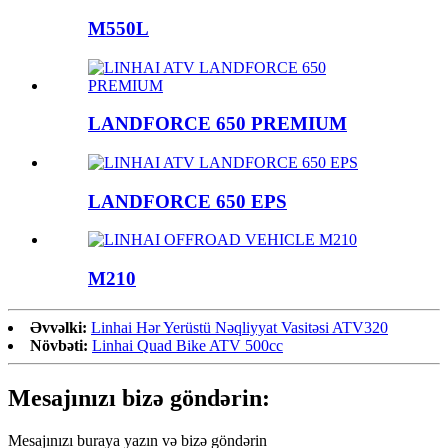
M550L
LANDFORCE 650 PREMIUM
LANDFORCE 650 EPS
M210
Əvvəlki:
Linhai Hər Yerüstü Nəqliyyat Vasitəsi ATV320
Növbəti:
Linhai Quad Bike ATV 500cc
Mesajınızı bizə göndərin:
Mesajınızı buraya yazın və bizə göndərin