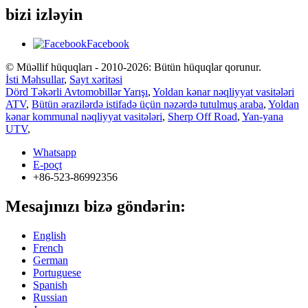
bizi izləyin
Facebook
© Müəllif hüquqları - 2010-2026: Bütün hüquqlar qorunur.
İsti Məhsullar
,
Sayt xəritəsi
Dörd Təkərli Avtomobillər Yarışı
,
Yoldan kənar nəqliyyat vasitələri
ATV
,
Bütün ərazilərdə istifadə üçün nəzərdə tutulmuş araba
,
Yoldan
kənar kommunal nəqliyyat vasitələri
,
Sherp Off Road
,
Yan-yana
UTV
,
Whatsapp
E-poçt
+86-523-86992356
Mesajınızı bizə göndərin:
English
French
German
Portuguese
Spanish
Russian