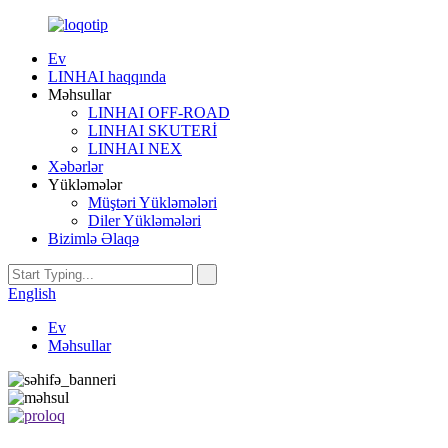
Ev
LINHAI haqqında
Məhsullar
LINHAI OFF-ROAD
LINHAI SKUTERİ
LINHAI NEX
Xəbərlər
Yükləmələr
Müştəri Yükləmələri
Diler Yükləmələri
Bizimlə Əlaqə
English
Ev
Məhsullar