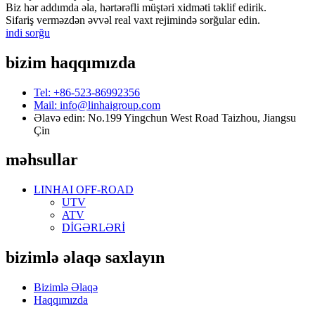
Biz hər addımda əla, hərtərəfli müştəri xidməti təklif edirik.
Sifariş verməzdən əvvəl real vaxt rejimində sorğular edin.
indi sorğu
bizim haqqımızda
Tel: +86-523-86992356
Mail: info@linhaigroup.com
Əlavə edin: No.199 Yingchun West Road Taizhou, Jiangsu
Çin
məhsullar
LINHAI OFF-ROAD
UTV
ATV
DİGƏRLƏRİ
bizimlə əlaqə saxlayın
Bizimlə Əlaqə
Haqqımızda