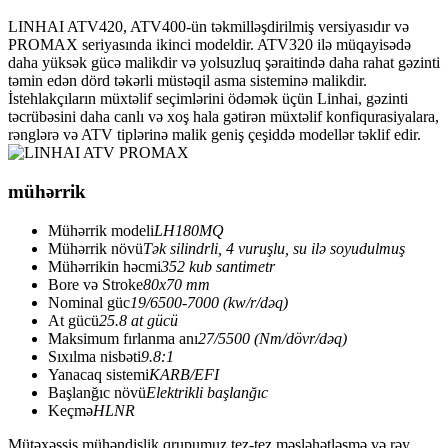
LINHAI ATV420, ATV400-ün təkmilləşdirilmiş versiyasıdır və
PROMAX seriyasında ikinci modeldir. ATV320 ilə müqayisədə
daha yüksək gücə malikdir və yolsuzluq şəraitində daha rahat gəzinti
təmin edən dörd təkərli müstəqil asma sisteminə malikdir.
İstehlakçıların müxtəlif seçimlərini ödəmək üçün Linhai, gəzinti
təcrübəsini daha canlı və xoş hala gətirən müxtəlif konfiqurasiyalara,
rənglərə və ATV tiplərinə malik geniş çeşiddə modellər təklif edir.
mühərrik
Mühərrik modeli
LH180MQ
Mühərrik növü
Tək silindrli, 4 vuruşlu, su ilə soyudulmuş
Mühərrikin həcmi
352 kub santimetr
Bore və Stroke
80x70 mm
Nominal güc
19/6500-7000 (kw/r/dəq)
At gücü
25.8 at gücü
Maksimum fırlanma anı
27/5500 (Nm/dövr/dəq)
Sıxılma nisbəti
9.8:1
Yanacaq sistemi
KARB/EFI
Başlanğıc növü
Elektrikli başlanğıc
Keçmə
HLNR
Mütəxəssis mühəndislik qrupumuz tez-tez məsləhətləşmə və rəy