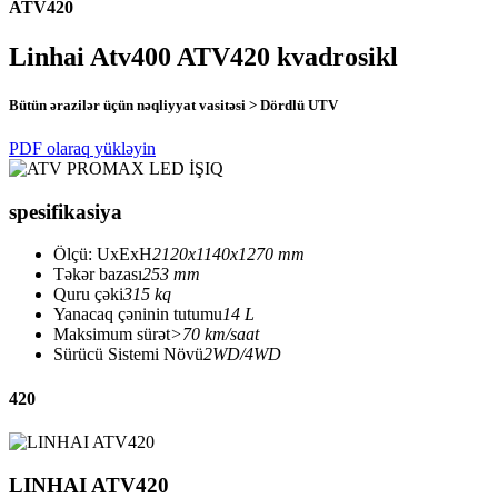
ATV420
Linhai Atv400 ATV420 kvadrosikl
Bütün ərazilər üçün nəqliyyat vasitəsi > Dördlü UTV
PDF olaraq yükləyin
spesifikasiya
Ölçü: UxExH
2120x1140x1270 mm
Təkər bazası
253 mm
Quru çəki
315 kq
Yanacaq çəninin tutumu
14 L
Maksimum sürət
>70 km/saat
Sürücü Sistemi Növü
2WD/4WD
420
LINHAI ATV420