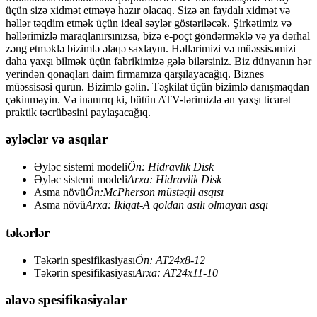
üçün sizə xidmət etməyə hazır olacaq. Sizə ən faydalı xidmət və
həllər təqdim etmək üçün ideal səylər göstəriləcək. Şirkətimiz və
həllərimizlə maraqlanırsınızsa, bizə e-poçt göndərməklə və ya dərhal
zəng etməklə bizimlə əlaqə saxlayın. Həllərimizi və müəssisəmizi
daha yaxşı bilmək üçün fabrikimizə gələ bilərsiniz. Biz dünyanın hər
yerindən qonaqları daim firmamıza qarşılayacağıq. Biznes
müəssisəsi qurun. Bizimlə gəlin. Təşkilat üçün bizimlə danışmaqdan
çəkinməyin. Və inanırıq ki, bütün ATV-lərimizlə ən yaxşı ticarət
praktik təcrübəsini paylaşacağıq.
əyləclər və asqılar
Əyləc sistemi modeli
Ön: Hidravlik Disk
Əyləc sistemi modeli
Arxa: Hidravlik Disk
Asma növü
Ön:McPherson müstəqil asqısı
Asma növü
Arxa: İkiqat-A qoldan asılı olmayan asqı
təkərlər
Təkərin spesifikasiyası
Ön: AT24x8-12
Təkərin spesifikasiyası
Arxa: AT24x11-10
əlavə spesifikasiyalar