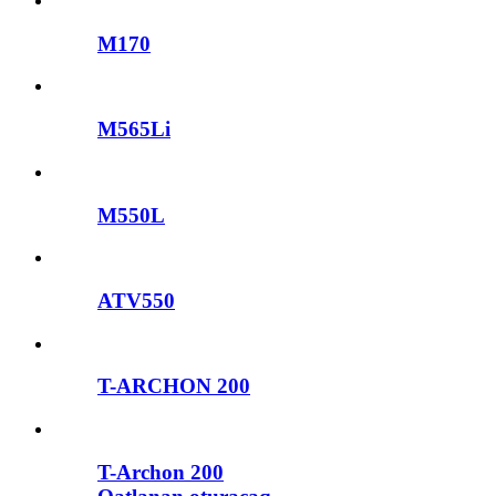
M170
M565Li
M550L
ATV550
T-ARCHON 200
T-Archon 200