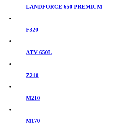
LANDFORCE 650 PREMIUM
F320
ATV 650L
Z210
M210
M170