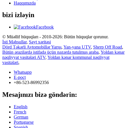
Haqqımızda
bizi izləyin
Facebook
© Müəllif hüquqları - 2010-2026: Bütün hüquqlar qorunur.
İsti Məhsullar
,
Sayt xəritəsi
Dörd Təkərli Avtomobillər Yarışı
,
Yan-yana UTV
,
Sherp Off Road
,
Bütün ərazilərdə istifadə üçün nəzərdə tutulmuş araba
,
Yoldan kənar
nəqliyyat vasitələri ATV
,
Yoldan kənar kommunal nəqliyyat
vasitələri
,
Whatsapp
E-poçt
+86-523-86992356
Mesajınızı bizə göndərin:
English
French
German
Portuguese
Spanish