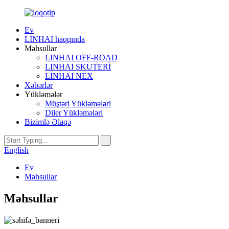
Ev
LINHAI haqqında
Məhsullar
LINHAI OFF-ROAD
LINHAI SKUTERİ
LINHAI NEX
Xəbərlər
Yükləmələr
Müştəri Yükləmələri
Diler Yükləmələri
Bizimlə Əlaqə
English
Ev
Məhsullar
Məhsullar