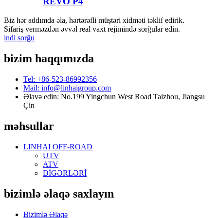
REVO P4
Biz hər addımda əla, hərtərəfli müştəri xidməti təklif edirik.
Sifariş verməzdən əvvəl real vaxt rejimində sorğular edin.
indi sorğu
bizim haqqımızda
Tel: +86-523-86992356
Mail: info@linhaigroup.com
Əlavə edin: No.199 Yingchun West Road Taizhou, Jiangsu
Çin
məhsullar
LINHAI OFF-ROAD
UTV
ATV
DİGƏRLƏRİ
bizimlə əlaqə saxlayın
Bizimlə Əlaqə