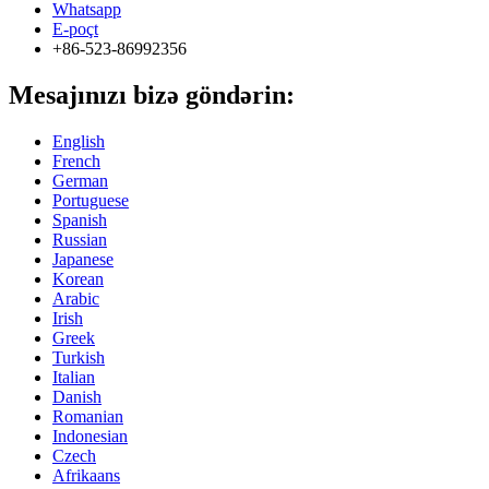
Whatsapp
E-poçt
+86-523-86992356
Mesajınızı bizə göndərin:
English
French
German
Portuguese
Spanish
Russian
Japanese
Korean
Arabic
Irish
Greek
Turkish
Italian
Danish
Romanian
Indonesian
Czech
Afrikaans