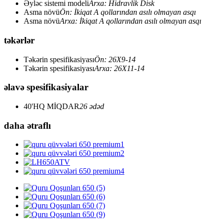
Əyləc sistemi modeli
Arxa: Hidravlik Disk
Asma növü
Ön: İkiqat A qollarından asılı olmayan asqı
Asma növü
Arxa: İkiqat A qollarından asılı olmayan asqı
təkərlər
Təkərin spesifikasiyası
Ön: 26X9-14
Təkərin spesifikasiyası
Arxa: 26X11-14
əlavə spesifikasiyalar
40'HQ MİQDAR
26 ədəd
daha ətraflı