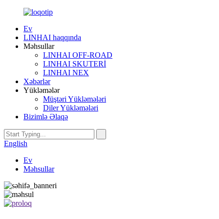
Ev
LINHAI haqqında
Məhsullar
LINHAI OFF-ROAD
LINHAI SKUTERİ
LINHAI NEX
Xəbərlər
Yükləmələr
Müştəri Yükləmələri
Diler Yükləmələri
Bizimlə Əlaqə
English
Ev
Məhsullar