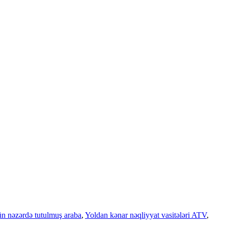
çün nəzərdə tutulmuş araba
,
Yoldan kənar nəqliyyat vasitələri ATV
,