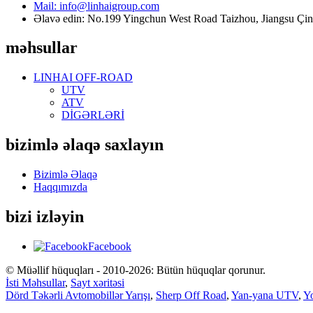
Mail: info@linhaigroup.com
Əlavə edin: No.199 Yingchun West Road Taizhou, Jiangsu Çin
məhsullar
LINHAI OFF-ROAD
UTV
ATV
DİGƏRLƏRİ
bizimlə əlaqə saxlayın
Bizimlə Əlaqə
Haqqımızda
bizi izləyin
Facebook
© Müəllif hüquqları - 2010-2026: Bütün hüquqlar qorunur.
İsti Məhsullar
,
Sayt xəritəsi
Dörd Təkərli Avtomobillər Yarışı
,
Sherp Off Road
,
Yan-yana UTV
,
Yo