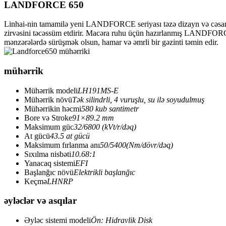
LANDFORCE 650
Linhai-nin tamamilə yeni LANDFORCE seriyası təzə dizayn və cəsarətl
zirvəsini təcəssüm etdirir. Macəra ruhu üçün hazırlanmış LANDFORCE s
mənzərələrdə sürüşmək olsun, hamar və əmrli bir gəzinti təmin edir.
mühərrik
Mühərrik modeli
LH191MS-E
Mühərrik növü
Tək silindrli, 4 vuruşlu, su ilə soyudulmuş
Mühərrikin həcmi
580 kub santimetr
Bore və Stroke
91×89.2 mm
Maksimum güc
32/6800 (kVt/r/dəq)
At gücü
43.5 at gücü
Maksimum fırlanma anı
50/5400(Nm/dövr/dəq)
Sıxılma nisbəti
10.68:1
Yanacaq sistemi
EFI
Başlanğıc növü
Elektrikli başlanğıc
Keçmə
LHNRP
əyləclər və asqılar
Əyləc sistemi modeli
Ön: Hidravlik Disk