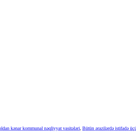
ldan kənar kommunal nəqliyyat vasitələri
,
Bütün ərazilərdə istifadə ü