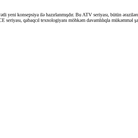
i yeni konsepsiya ilə hazırlanmışdır. Bu ATV seriyası, bütün ərazilər
eriyası, qabaqcıl texnologiyanı möhkəm davamlılıqla mükəmməl şəkildə 