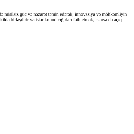
də misilsiz güc və nəzarət təmin edərək, innovasiya və möhkəmliyin
birləşdirir və istər kobud cığırları fəth etmək, istərsə də açıq