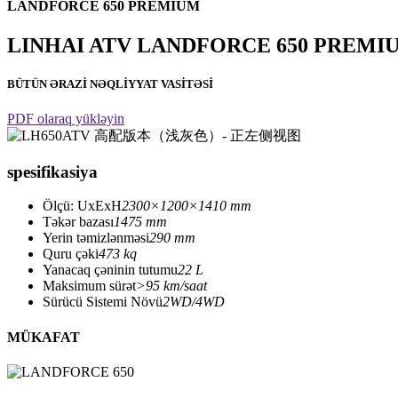
LANDFORCE 650 PREMIUM
LINHAI ATV LANDFORCE 650 PREMI
BÜTÜN ƏRAZİ NƏQLİYYAT VASİTƏSİ
PDF olaraq yükləyin
spesifikasiya
Ölçü: UxExH
2300×1200×1410 mm
Təkər bazası
1475 mm
Yerin təmizlənməsi
290 mm
Quru çəki
473 kq
Yanacaq çəninin tutumu
22 L
Maksimum sürət
>95 km/saat
Sürücü Sistemi Növü
2WD/4WD
MÜKAFAT