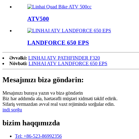
ATV500
LANDFORCE 650 EPS
Əvvəlki:
LINHAI ATV PATHFINDER F320
Növbəti:
LINHAI ATV LANDFORCE 650 EPS
Mesajınızı bizə göndərin:
Mesajınızı buraya yazın və bizə göndərin
Biz hər addımda əla, hərtərəfli müştəri xidməti təklif edirik.
Sifariş verməzdən əvvəl real vaxt rejimində sorğular edin.
indi sorğu
bizim haqqımızda
Tel: +86-523-86992356