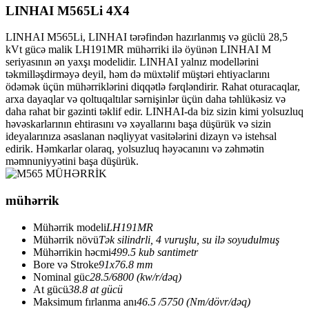
LINHAI M565Li 4X4
LINHAI M565Li, LINHAI tərəfindən hazırlanmış və güclü 28,5
kVt gücə malik LH191MR mühərriki ilə öyünən LINHAI M
seriyasının ən yaxşı modelidir. LINHAI yalnız modellərini
təkmilləşdirməyə deyil, həm də müxtəlif müştəri ehtiyaclarını
ödəmək üçün mühərriklərini diqqətlə fərqləndirir. Rahat oturacaqlar,
arxa dayaqlar və qoltuqaltılar sərnişinlər üçün daha təhlükəsiz və
daha rahat bir gəzinti təklif edir. LINHAI-da biz sizin kimi yolsuzluq
həvəskarlarının ehtirasını və xəyallarını başa düşürük və sizin
ideyalarınıza əsaslanan nəqliyyat vasitələrini dizayn və istehsal
edirik. Həmkarlar olaraq, yolsuzluq həyəcanını və zəhmətin
məmnuniyyətini başa düşürük.
mühərrik
Mühərrik modeli
LH191MR
Mühərrik növü
Tək silindrli, 4 vuruşlu, su ilə soyudulmuş
Mühərrikin həcmi
499.5 kub santimetr
Bore və Stroke
91x76.8 mm
Nominal güc
28.5/6800 (kw/r/dəq)
At gücü
38.8 at gücü
Maksimum fırlanma anı
46.5 /5750 (Nm/dövr/dəq)