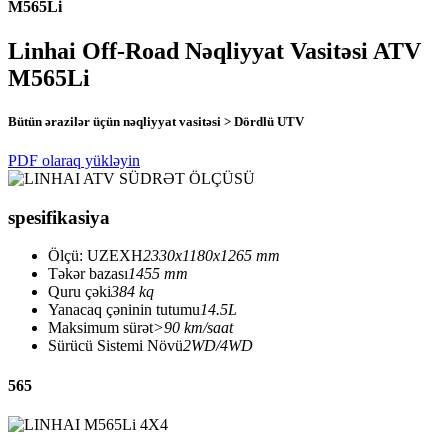
M565Li
Linhai Off-Road Nəqliyyat Vasitəsi ATV
M565Li
Bütün ərazilər üçün nəqliyyat vasitəsi > Dördlü UTV
PDF olaraq yükləyin
spesifikasiya
Ölçü: UZEXH
2330x1180x1265 mm
Təkər bazası
1455 mm
Quru çəki
384 kq
Yanacaq çəninin tutumu
14.5L
Maksimum sürət
>90 km/saat
Sürücü Sistemi Növü
2WD/4WD
565