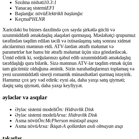
Sıxılma nisbəti
10.3:1
Yanacaq sistemi
EFI
Başlanğıc növü
Elektrikli başlanğıc
Keçmə
PHLNR
Xaricdəki bu biznes daxilində çox sayda şirkətlə güclü və
uzunmüddətli əməkdaşlıq əlaqələri qurmuşuq. Məsləhətçi qrupumuz
tərəfindən təqdim edilən təcili və ixtisaslaşmış satış sonrası xidmət
alıcılarımızı məmnun etdi. ATV-lərdən ətraflı məlumat və
parametrlər hər hansı bir ətraflı məlumat üçün sizə göndəriləcək.
Ümid edirik ki, sorğularınızı qəbul edib uzunmüddətli əməkdaşlıq
tərəfdaşlığı qura bilərik. Sizə məmnun ATV-lər təqdim etmək üçün
tam gücümüz olduğuna əminik. Sizin narahatlıqlarınızı toplamaq və
yeni uzunmüddətli sinerji romantik münasibətləri qurmaq istəyirik.
Hamımız çox şey vəd edirik: eyni əla, daha yaxşı satış qiyməti;
dəqiq satış qiyməti, daha yaxşı keyfiyyət.
əyləclər və asqılar
Əyləc sistemi modeli
Ön: Hidravlik Disk
Əyləc sistemi modeli
Arxa: Hidravlik Disk
Asma növü
Ön:McPherson müstəqil asqısı
Asma növü
Arxa: İkiqat-A qollardan asılı olmayan asqı
təkərlər