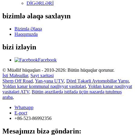
DİGƏRLƏRİ
bizimlə əlaqə saxlayın
Bizimlə Əlaqə
Haqqımızda
bizi izləyin
Facebook
© Müəllif hüquqları - 2010-2026: Bütün hüquqlar qorunur.
İsti Məhsullar
,
Sayt xəritəsi
Sherp Off Road
,
Yan-yana UTV
,
Dörd Təkərli Avtomobillər Yarışı
,
Yoldan kənar kommunal nəqliyyat vasitələri
,
Yoldan kənar nəqliyyat
vasitələri ATV
,
Bütün ərazilərdə istifadə üçün nəzərdə tutulmuş
araba
,
Whatsapp
E-poçt
+86-523-86992356
Mesajınızı bizə göndərin: