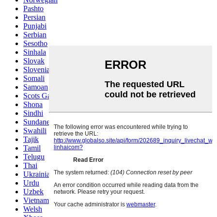
Pashto
Persian
Punjabi
Serbian
Sesotho
Sinhala
Slovak
Slovenian
Somali
Samoan
Scots Gaelic
Shona
Sindhi
Sundanese
Swahili
Tajik
Tamil
Telugu
Thai
Ukrainian
Urdu
Uzbek
Vietnamese
Welsh