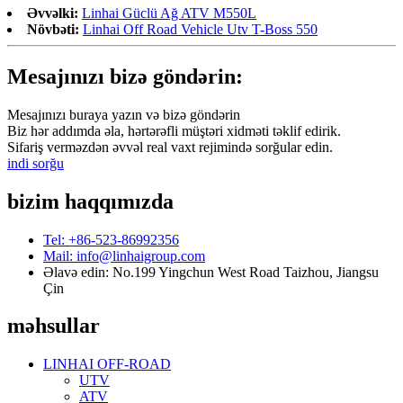
Əvvəlki:
Linhai Güclü Ağ ATV M550L
Növbəti:
Linhai Off Road Vehicle Utv T-Boss 550
Mesajınızı bizə göndərin:
Mesajınızı buraya yazın və bizə göndərin
Biz hər addımda əla, hərtərəfli müştəri xidməti təklif edirik.
Sifariş verməzdən əvvəl real vaxt rejimində sorğular edin.
indi sorğu
bizim haqqımızda
Tel: +86-523-86992356
Mail: info@linhaigroup.com
Əlavə edin: No.199 Yingchun West Road Taizhou, Jiangsu
Çin
məhsullar
LINHAI OFF-ROAD
UTV
ATV