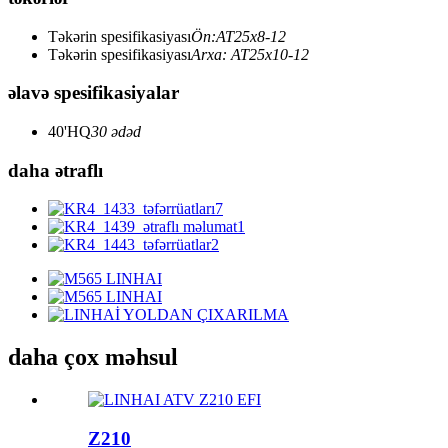
Təkərin spesifikasiyası
Ön:AT25x8-12
Təkərin spesifikasiyası
Arxa: AT25x10-12
əlavə spesifikasiyalar
40'HQ
30 ədəd
daha ətraflı
daha çox məhsul
Z210