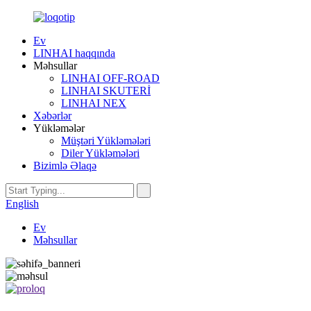
Ev
LINHAI haqqında
Məhsullar
LINHAI OFF-ROAD
LINHAI SKUTERİ
LINHAI NEX
Xəbərlər
Yükləmələr
Müştəri Yükləmələri
Diler Yükləmələri
Bizimlə Əlaqə
English
Ev
Məhsullar