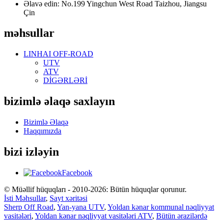
Əlavə edin: No.199 Yingchun West Road Taizhou, Jiangsu
Çin
məhsullar
LINHAI OFF-ROAD
UTV
ATV
DİGƏRLƏRİ
bizimlə əlaqə saxlayın
Bizimlə Əlaqə
Haqqımızda
bizi izləyin
Facebook
© Müəllif hüquqları - 2010-2026: Bütün hüquqlar qorunur.
İsti Məhsullar
,
Sayt xəritəsi
Sherp Off Road
,
Yan-yana UTV
,
Yoldan kənar kommunal nəqliyyat
vasitələri
,
Yoldan kənar nəqliyyat vasitələri ATV
,
Bütün ərazilərdə