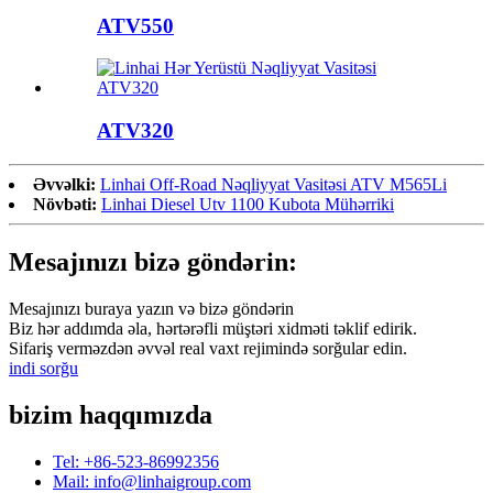
ATV550
ATV320
Əvvəlki:
Linhai Off-Road Nəqliyyat Vasitəsi ATV M565Li
Növbəti:
Linhai Diesel Utv 1100 Kubota Mühərriki
Mesajınızı bizə göndərin:
Mesajınızı buraya yazın və bizə göndərin
Biz hər addımda əla, hərtərəfli müştəri xidməti təklif edirik.
Sifariş verməzdən əvvəl real vaxt rejimində sorğular edin.
indi sorğu
bizim haqqımızda
Tel: +86-523-86992356
Mail: info@linhaigroup.com