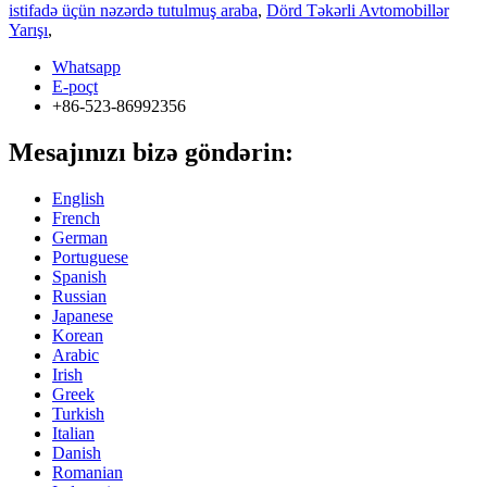
istifadə üçün nəzərdə tutulmuş araba
,
Dörd Təkərli Avtomobillər
Yarışı
,
Whatsapp
E-poçt
+86-523-86992356
Mesajınızı bizə göndərin:
English
French
German
Portuguese
Spanish
Russian
Japanese
Korean
Arabic
Irish
Greek
Turkish
Italian
Danish
Romanian