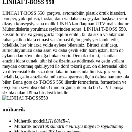
LINHAI T-BOSS 550
LINHAI T-BOSS 550, çərçivə, avtomobilin plastik örtük hissələri,
bamper, yük qutusu, troslar, dam və daha çox şeydən başlayan yeni
dizayn konsepsiyasına malik LINHAI-ın flaqman UTV məhsuludur.
Mühəndislərin yorulmaz səylərindən sonra, LINHAI T-BOSS 550,
kəskin forma və geniş güclə təqdim edildi, bu da sizin və ailənizin
rahat şəkildə idarə etməsi və sürməsi üçün geniş yer təmin edir,
beləliklə, hər bir arxa yolda əylənə bilərsiniz. Birinci sinif asqı,
sürücülüyünüzü daha asan və daha çevik edir, həm işdən, həm də
əyləncədən zövq almağa imkan verir. Demək olar ki, istənilən
ərazini idarə etmək, ağır işi öz üzərinizə götürmək və çətin yollara
meydan oxumaq qabiliyyəti ilə dörd təkərli güc, ön diferensial kilid
və diferensial kilid sizə dörd təkərin hamısında limitsiz güc verir,
beləliklə, çətin ərazilərdə mübarizə aparmaq üçün özünəinamınız ola
bilər. Buna görə də T-BOSS 550 illərdir fermerlərin, fermerlərin və
ovçuların sevimlisi olub. Gündən-günə, ildən-ilə bu UTV həmişə
sizinlə qalan köhnə bir dost kimidir.
mühərrik
Mühərrik modeli
LH188MR-A
Mühərrik növü
Tək silindrli 4 vuruşlu maye ilə soyudulmuş
Mühərrikin həcmi
493 kub santimetr