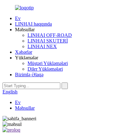
Ev
LINHAI haqqında
Məhsullar
LINHAI OFF-ROAD
LINHAI SKUTERİ
LINHAI NEX
Xəbərlər
Yükləmələr
Müştəri Yükləmələri
Diler Yükləmələri
Bizimlə Əlaqə
English
Ev
Məhsullar