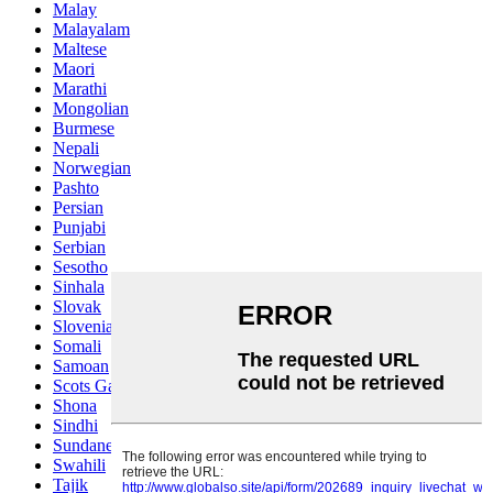
Malay
Malayalam
Maltese
Maori
Marathi
Mongolian
Burmese
Nepali
Norwegian
Pashto
Persian
Punjabi
Serbian
Sesotho
Sinhala
Slovak
Slovenian
Somali
Samoan
Scots Gaelic
Shona
Sindhi
Sundanese
Swahili
Tajik