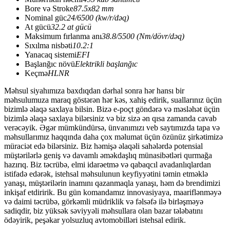
Bore və Stroke
87.5x82 mm
Nominal güc
24/6500 (kw/r/dəq)
At gücü
32.2 at gücü
Maksimum fırlanma anı
38.8/5500 (Nm/dövr/dəq)
Sıxılma nisbəti
10.2:1
Yanacaq sistemi
EFI
Başlanğıc növü
Elektrikli başlanğıc
Keçmə
HLNR
Məhsul siyahımıza baxdıqdan dərhal sonra hər hansı bir
məhsulumuza maraq göstərən hər kəs, xahiş edirik, suallarınız üçün
bizimlə əlaqə saxlaya bilsin. Bizə e-poçt göndərə və məsləhət üçün
bizimlə əlaqə saxlaya bilərsiniz və biz sizə ən qısa zamanda cavab
verəcəyik. Əgər mümkündürsə, ünvanımızı veb saytımızda tapa və
məhsullarımız haqqında daha çox məlumat üçün özünüz şirkətimizə
müraciət edə bilərsiniz. Biz həmişə əlaqəli sahələrdə potensial
müştərilərlə geniş və davamlı əməkdaşlıq münasibətləri qurmağa
hazırıq. Biz təcrübə, elmi idarəetmə və qabaqcıl avadanlıqlardan
istifadə edərək, istehsal məhsulunun keyfiyyətini təmin etməklə
yanaşı, müştərilərin inamını qazanmaqla yanaşı, həm də brendimizi
inkişaf etdiririk. Bu gün komandamız innovasiyaya, maariflənməyə
və daimi təcrübə, görkəmli müdriklik və fəlsəfə ilə birləşməyə
sadiqdir, biz yüksək səviyyəli məhsullara olan bazar tələbatını
ödəyirik, peşəkar yolsuzluq avtomobilləri istehsal edirik.