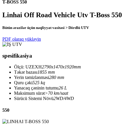
T-BOSS 550
Linhai Off Road Vehicle Utv T-Boss 550
Bütün ərazilər üçün nəqliyyat vasitəsi > Dördlü UTV
PDF olaraq yükləyin
spesifikasiya
Ölçü: UZEXH
2790x1470x1920mm
Təkər bazası
1855 mm
Yerin təmizlənməsi
280 mm
Quru çəki
525 kq
Yanacaq çəninin tutumu
26 L
Maksimum sürət
>70 km/saat
Sürücü Sistemi Növü
2WD/4WD
550