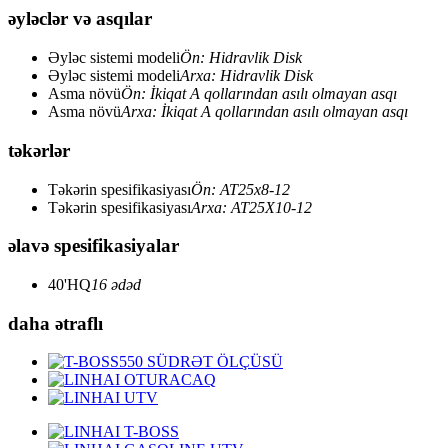
əyləclər və asqılar
Əyləc sistemi modeli
Ön: Hidravlik Disk
Əyləc sistemi modeli
Arxa: Hidravlik Disk
Asma növü
Ön: İkiqat A qollarından asılı olmayan asqı
Asma növü
Arxa: İkiqat A qollarından asılı olmayan asqı
təkərlər
Təkərin spesifikasiyası
Ön: AT25x8-12
Təkərin spesifikasiyası
Arxa: AT25X10-12
əlavə spesifikasiyalar
40'HQ
16 ədəd
daha ətraflı